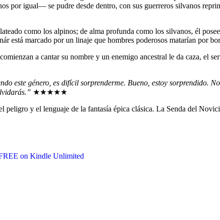
os por igual— se pudre desde dentro, con sus guerreros silvanos reprim
lateado como los alpinos; de alma profunda como los silvanos, él pose
nár está marcado por un linaje que hombres poderosos matarían por bor
 comienzan a cantar su nombre y un enemigo ancestral le da caza, el serv
o este género, es difícil sorprenderme. Bueno, estoy sorprendido. No es
lvidarás.”
★★★★★
l peligro y el lenguaje de la fantasía épica clásica. La Senda del Novici