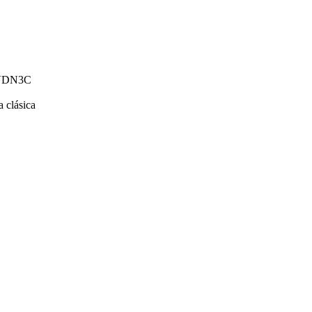
VDN3C
a clásica