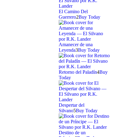
El Camino Del
Guerrero
2
Buy Today
Amanecer de una
Leyenda
3
Buy Today
Retorno del Paladín
4
Buy
Today
Despertar del
Silvano
5
Buy Today
Destino de un