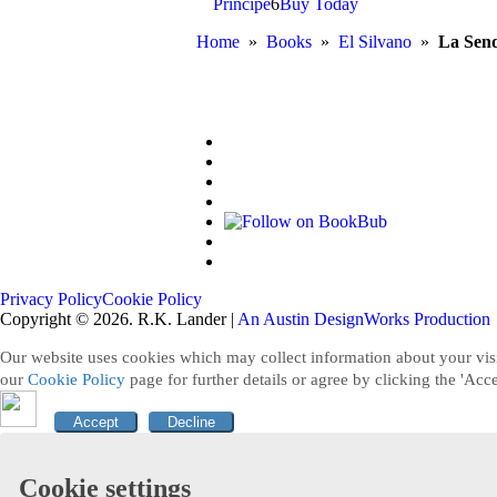
Príncipe
6
Buy Today
Home
»
Books
»
El Silvano
»
La Send
Follow
on
Join
Facebook
Facebook
Follow
Group
on
Follow
Instagram
on
Good
Follow
Reads
on
Search
Amazon
This
Privacy Policy
Cookie Policy
Site
Copyright © 2026. R.K. Lander
|
An Austin DesignWorks Production
Our website uses cookies which may collect information about your visi
our
Cookie Policy
page for further details or agree by clicking the 'Acce
Accept
Decline
Cookie settings