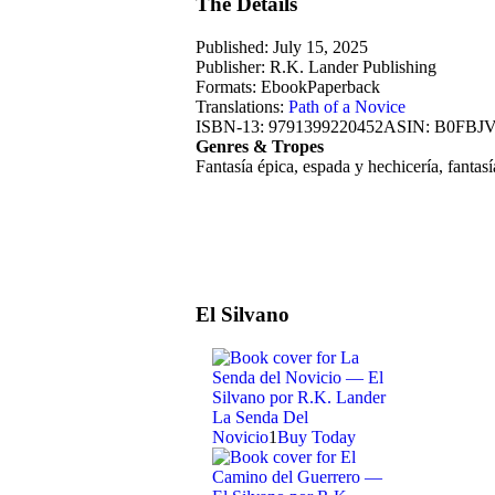
The Details
Published: July 15, 2025
Publisher: R.K. Lander Publishing
Formats:
Ebook
Paperback
Translations:
Path of a Novice
ISBN-13: 9791399220452
ASIN: B0FBJ
Genres & Tropes
Fantasía épica, espada y hechicería, fantasí
El Silvano
La Senda Del
Novicio
1
Buy Today